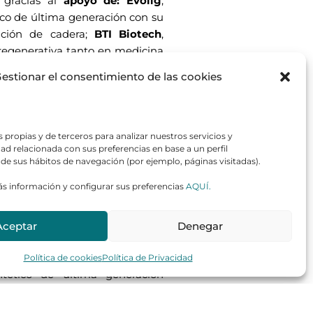
 gracias al
apoyo de: Évolig
,
co de última generación con su
ación de cadera;
BTI Biotech
,
 regenerativa tanto en medicina
 el Hospital Veterinario Retiro
estionar el consentimiento de las cookies
bérica,
laboratorio veterinario
 para animales de compañía.
 propias y de terceros para analizar nuestros servicios y
ad relacionada con sus preferencias en base a un perfil
 de sus hábitos de navegación (por ejemplo, páginas visitadas).
el Hospital Veterinario Retiro,
s información y configurar sus preferencias
AQUÍ.
ez Marcos
, lleva a cabo una
aumatólogos de España y resto
Aceptar
Denegar
 gracias al
apoyo de: Évolig
,
Política de cookies
Política de Privacidad
tético de última generación
ento cruzado craneal en perros;
ón de terapia regenerativa tanto