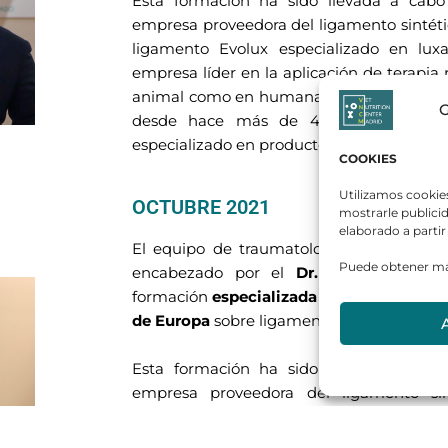
Esta formación ha sido llevada a cabo
empresa proveedora del ligamento sintéti
ligamento Evolux especializado en lux
empresa líder en la aplicación de terapia
animal como en humana con la que trabaja
G
desde hace más de 4 años; y
Fatroi
especializado en productos zoosanitarios
COOKIES
Utilizamos cookies
OCTUBRE 2021
mostrarle publicid
elaborado a partir
El equipo de traumatología y ortopedia d
Puede obtener má
encabezado por el
Dr. Fernando Pér
formación
especializada y enfocada a tr
de Europa
sobre ligamento cruzado.
Esta formación ha sido llevada a cabo
empresa proveedora del ligamento sin
diseñado para la reconstrucción del ligam
BTI Biotech
, empresa líder en la aplicaci