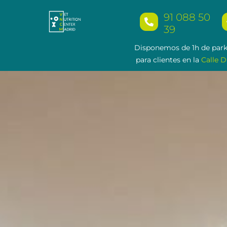
91 088 50
39
Disponemos de 1h de park
para clientes en la
Calle D